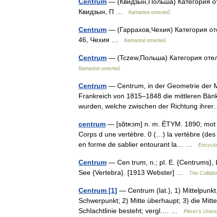
Centrum
— (Квидзын,Польша) Категория оте
Квидзын, П …
Каталог отелей
Centrum
— (Гаррахов,Чехия) Категория оте
46, Чехия …
Каталог отелей
Centrum
— (Tczew,Польша) Категория отел
Каталог отелей
Centrum
— Centrum, in der Geometrie der Mitt
Frankreich von 1815–1848 die mittleren Bän
wurden, welche zwischen der Richtung ih
centrum
— [sɑ̃tʀɔm] n. m. ÉTYM. 1890; mot lat
Corps d une vertèbre. 0 (…) la vertèbre (de
en forme de sablier entourant la… …
Encyclo
Centrum
— Cen trum, n.; pl. E. {Centrums}, L.
See {Vertebra}. [1913 Webster] …
The Collabor
Centrum [1]
— Centrum (lat.), 1) Mittelpunkt, s
Schwerpunkt; 2) Mitte überhaupt; 3) die Mitte
Schlachtlinie besteht; vergl.… …
Pierer's Unive