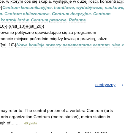
ce
,
w
którym
coś
się
skupia
,
występuje
w
dużej
ilości
,
koncentracji
;
}}
Centrum
komunikacyjne
,
handlowe
,
wydobywcze
,
naukowe
,
a
.
Centrum
obliczeniowe
.
Centrum
decyzyjne
.
Centrum
kontroli
lotów
.
Centrum
prasowe
.
Reforma
10
}}
{{/
stl
_
10
}}{{
stl
_
20
}}
powanie
polityczne
opowiadające
się
za
programem
amencie
miejsce
pośrednie
między
lewicą
a
prawicą
;
także
{{
stl
_
10
}}
Nowa
koalicja
stworzy
parlamentarne
centrum
. <
łac
.>
centryczny
y refer to: The central portion of a vertebra Centrum (arts
arts organization Centrum (metro station), metro station in
rough of… …
Wikipedia