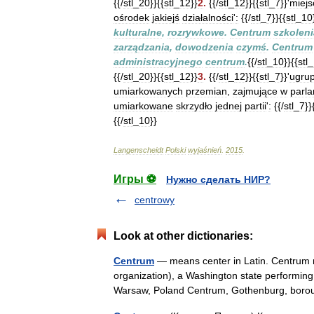
{{/
stl
_
20
}}{{
stl
_
12
}}
2
.
{{/
stl
_
12
}}{{
stl
_
7
}}'
miejs
ośrodek
jakiejś
działalności
'
:
{{/
stl
_
7
}}{{
stl
_
10
kulturalne
,
rozrywkowe
.
Centrum
szkoleni
zarządzania
,
dowodzenia
czymś
.
Centrum
administracyjnego
centrum
.
{{/
stl
_
10
}}{{
stl
_
{{/
stl
_
20
}}{{
stl
_
12
}}
3
.
{{/
stl
_
12
}}{{
stl
_
7
}}'
ugru
umiarkowanych
przemian
,
zajmujące
w
parl
umiarkowane
skrzydło
jednej
partii
'
:
{{/
stl
_
7
}}
{{/
stl
_
10
}}
Langenscheidt
Polski
wyjaśnień
.
2015
.
Игры ⚽
Нужно сделать НИР?
centrowy
Look at other dictionaries:
Centrum
— means center in Latin. Centrum ma
organization), a Washington state performing 
Warsaw, Poland Centrum, Gothenburg, bo