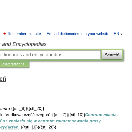
Remember this site
Embed dictionaries into your website
EN
s and Encyclopedias
Search!
Interpretations
ień
rumra
{{/
stl
_
8
}}{{
stl
_
20
}}
ek
;
środkowa
część
czegoś
'
:
{{/
stl
_
7
}}{{
stl
_
10
}}
Centrum
miasta
.
Coś
znalazło
się
w
centrum
zainteresowania
prasy
,
wydarzeń
.
{{/
stl
_
10
}}{{
stl
_
20
}}