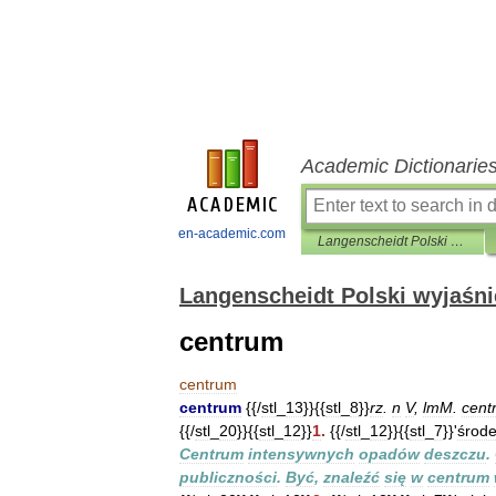
Academic Dictionarie
en-academic.com
Langenscheidt Polski wyjaśnień
Langenscheidt Polski wyjaśn
centrum
centrum
centrum
{{/
stl
_
13
}}{{
stl
_
8
}}
rz
.
n
V
,
lmM
.
cent
{{/
stl
_
20
}}{{
stl
_
12
}}
1
.
{{/
stl
_
12
}}{{
stl
_
7
}}'
środ
Centrum
intensywnych
opadów
deszczu
.
publiczności
.
Być
,
znaleźć
się
w
centrum