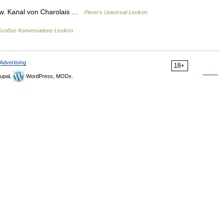
.w. Kanal von Charolais …
Pierer's Universal-Lexikon
Großes Konversations-Lexikon
Advertising
18+
upal,
WordPress, MODx.