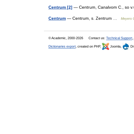
Centrum [2]
— Centrum, Canalvom C., so v
Centrum
— Centrum, s. Zentrum …
Meyers 
© Academic, 2000-2026
Contact us:
Technical Support
,
Dictionaries export
, created on PHP,
Joomla,
Dr