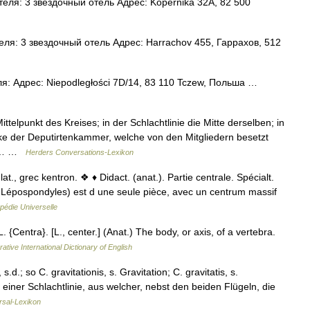
ля: 3 звездочный отель Адрес: Kopernika 32A, 82 500
ля: 3 звездочный отель Адрес: Harrachov 455, Гаррахов, 512
я: Адрес: Niepodległości 7D/14, 83 110 Tczew, Польша …
elpunkt des Kreises; in der Schlachtlinie die Mitte derselben; in
ke der Deputirtenkammer, welche von den Mitgliedern besetzt
rer… …
Herders Conversations-Lexikon
., grec kentron. ❖ ♦ Didact. (anat.). Partie centrale. Spécialt.
s Lépospondyles) est d une seule pièce, avec un centrum massif
pédie Universelle
 {Centra}. [L., center.] (Anat.) The body, or axis, of a vertebra.
ative International Dictionary of English
.d.; so C. gravitationis, s. Gravitation; C. gravitatis, s.
 einer Schlachtlinie, aus welcher, nebst den beiden Flügeln, die
rsal-Lexikon